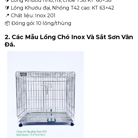
🔰 Lồng Khướu nhỡ, mi, chòe T38 KT: 60×38
🔰 Lồng Khướu đại, Nhồng T42 cao: KT 63×42
📍 Chất liệu: Inox 201
📦 Đóng gói: 10 lồng/thùng
2. Các Mẫu Lồng Chó Inox Và Sắt Sơn Vân
Đá.