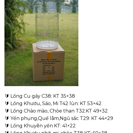
🔰 Lồng Cu gáy C38: KT 35×38
🔰 Lồng Khướu, Sáo, Mi T42 lùn: KT 53×42
🔰 Lồng Chào mào, Chòe than T32:KT 49×32
🔰 Yến phụng,Quế lâm,Ngũ sắc T29: KT 44×29
🔰 Lồng Khuyên yến KT: 41×22