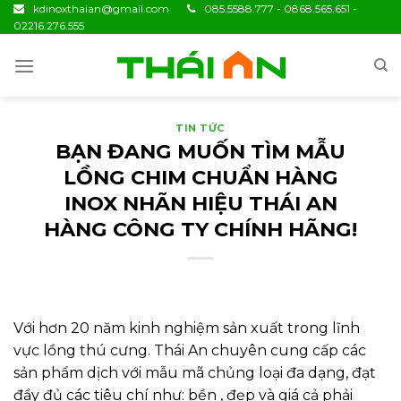
Skip
kdinoxthaian@gmail.com
085.5588.777 - 0868.565.651 -
02216.276.555
to
content
TIN TỨC
BẠN ĐANG MUỐN TÌM MẪU
LỒNG CHIM CHUẨN HÀNG
INOX NHÃN HIỆU THÁI AN
HÀNG CÔNG TY CHÍNH HÃNG!
Với hơn 20 năm kinh nghiệm sản xuất trong lĩnh
vực lồng thú cưng. Thái An chuyên cung cấp các
sản phẩm dịch với mẫu mã chủng loại đa dạng, đạt
đầy đủ các tiêu chí như: bền , đẹp và giá cả phải