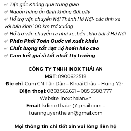
✅ 𝘛𝘢̣̂𝘯 𝘨𝘰̂́𝘤 𝘒𝘩𝘰̂𝘯𝘨 𝘲𝘶𝘢 𝘵𝘳𝘶𝘯𝘨 𝘨𝘪𝘢𝘯
✅ 𝘕𝘨𝘶𝘰̂̀𝘯 𝘩𝘢̀𝘯𝘨 𝘰̂̉𝘯 đ𝘪̣𝘯𝘩 𝘬𝘩𝘰̂𝘯𝘨 đ𝘶̛́𝘵 𝘨𝘢̃𝘺
✅ 𝘏𝘰̂̃ 𝘵𝘳𝘰̛̣ 𝘷𝘢̣̂𝘯 𝘤𝘩𝘶𝘺𝘦̂̉𝘯 𝘕𝘰̣̂𝘪 𝘛𝘩𝘢̀𝘯𝘩 𝘏𝘢̀ 𝘕𝘰̣̂𝘪- 𝘤𝘢́𝘤 𝘵𝘪̉𝘯𝘩 𝘹𝘢
𝘷𝘰̛́𝘪 𝘣𝘢́𝘯 𝘬𝘪́𝘯𝘩 100 𝘬𝘮 𝘵𝘳𝘰̛̉ 𝘹𝘶𝘰̂́𝘯𝘨
✅ 𝘏𝘰̂̃ 𝘵𝘳𝘰̛̣ 𝘷𝘢̣̂𝘯 𝘤𝘩𝘶𝘺𝘦̂̉𝘯 𝘳𝘢 𝘯𝘩𝘢̀ 𝘹𝘦, 𝘣𝘦̂́𝘯 , 𝘬𝘩𝘰 𝘣𝘢̃𝘪 𝘰̛̉ 𝘏𝘢̀ 𝘕𝘰̣̂𝘪
✅ 𝙋𝙝𝙖̂𝙣 𝙋𝙝𝙤̂́𝙞 𝙏𝙤𝙖̀𝙣 𝙌𝙪𝙤̂́𝙘 𝙫𝙖̀ 𝙭𝙪𝙖̂́𝙩 𝙠𝙝𝙖̂̉𝙪
✅ 𝘾𝙝𝙖̂́𝙩 𝙡𝙪̛𝙤̛̣𝙣𝙜 𝙩𝙤̂́𝙩 đ𝙖̣𝙩 đ𝙤̣̂ 𝙝𝙤𝙖̀𝙣 𝙝𝙖̉𝙤 𝙘𝙖𝙤
✅ 𝘾𝙖𝙢 𝙠𝙚̂́𝙩 𝙜𝙞𝙖́ 𝙨𝙞̉ 𝙩𝙤̂́𝙩 𝙣𝙝𝙖̂́𝙩 𝙩𝙝𝙞̣ 𝙩𝙧𝙪̛𝙤̛̀𝙣𝙜
CÔNG TY TNHH INOX THÁI AN
MST
: 0900622518
Địc chỉ
: Cụm CN Tân Dân – Khoái Châu – Hưng Yên.
Điện thoại
: 0868.565.651 – 085.5588.777
Website: inoxthaian.vn
Email
: kdinoxthaian@gmail.com –
tuannguyenthaian@gmail.com
Mọi thông tin chi tiết xin vui lòng liên hệ