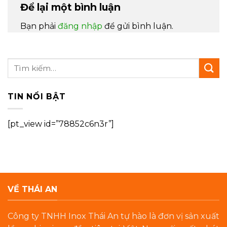
Để lại một bình luận
Bạn phải
đăng nhập
để gửi bình luận.
TIN NỔI BẬT
[pt_view id=”78852c6n3r”]
VỀ THÁI AN
Công ty TNHH Inox Thái An tự hào là đơn vị sản xuất