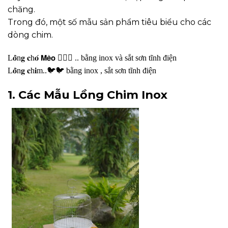
chăng.
Trong đó, một số mẫu sản phẩm tiêu biểu cho các
dòng chim.
L𝐨̂̀n𝐠 𝐜h𝐨́ 𝗠𝗲̀𝗼 🐕‍🦺🐯 .. bằng inox và sắt sơn tĩnh điện
L𝐨̂̀n𝐠 𝐜h𝐢m..🐦🐦 bằng inox , sắt sơn tĩnh điện
1. Các Mẫu Lồng Chim Inox