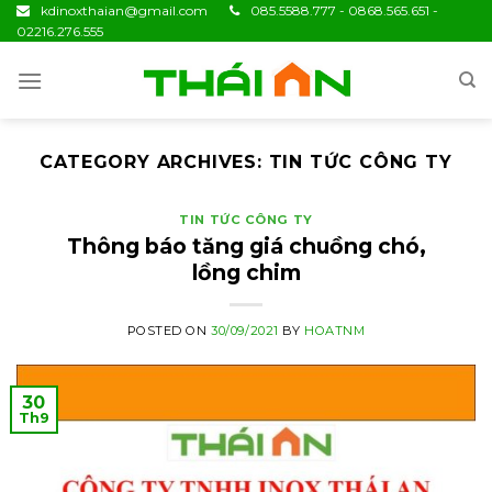
Skip
kdinoxthaian@gmail.com
085.5588.777 - 0868.565.651 -
02216.276.555
to
content
CATEGORY ARCHIVES:
TIN TỨC CÔNG TY
TIN TỨC CÔNG TY
Thông báo tăng giá chuồng chó,
lồng chim
POSTED ON
30/09/2021
BY
HOATNM
30
Th9