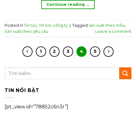
Continue reading
→
Posted in
Tin tức
,
Tin tức công ty
|
Tagged
sản xuất theo mẫu
,
Sản xuất theo yêu cầu
Leave a comment
1
2
3
4
5
TIN NỔI BẬT
[pt_view id=”78852c6n3r”]