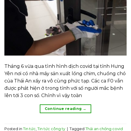
Tháng 6 vừa qua tình hình dịch covid tại tỉnh Hưng
Yên nơi có nhà máy sản xuất lồng chim, chuồng chó
của Thái An xẩy ra vô cùng phức tạp. Các ca F0 vẫn
được phát hiện ở trong tỉnh với số người mắc bệnh
lên tới 3 con số. Chính vì vậy toàn
Continue reading
→
Posted in
Tin tức
,
Tin tức công ty
|
Tagged
Thái an chống covid