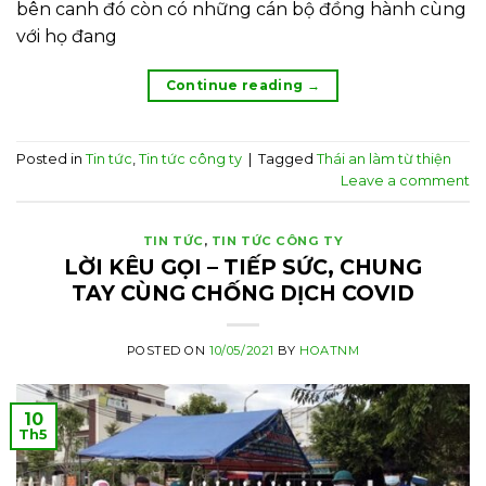
bên canh đó còn có những cán bộ đồng hành cùng
với họ đang
Continue reading
→
Posted in
Tin tức
,
Tin tức công ty
|
Tagged
Thái an làm từ thiện
Leave a comment
TIN TỨC
,
TIN TỨC CÔNG TY
LỜI KÊU GỌI – TIẾP SỨC, CHUNG
TAY CÙNG CHỐNG DỊCH COVID
POSTED ON
10/05/2021
BY
HOATNM
10
Th5