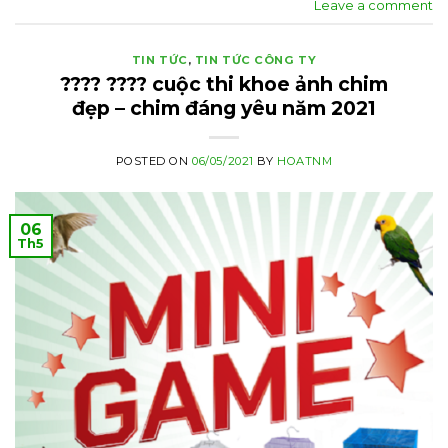
Leave a comment
TIN TỨC
,
TIN TỨC CÔNG TY
???? ???? cuộc thi khoe ảnh chim
đẹp – chim đáng yêu năm 2021
POSTED ON
06/05/2021
BY
HOATNM
06
Th5