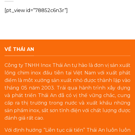
[pt_view id=”78852c6n3r”]
VỀ THÁI AN
Công ty TNHH Inox Thái An tự hào là đơn vị sản xuất
lồng chim inox đầu tiên tại Việt Nam với xuất phát
điểm là môt xưởng sản xuất nhỏ được thành lập vào
tháng 05 năm 2003. Trải qua hành trình xây dựng
và phát triển Thái An đã có vị thế vững chắc, cung
cấp ra thị trường trong nước và xuất khẩu những
sản phẩm inox, sắt sơn tĩnh điện với chất lượng được
đánh giá rất cao.
Với định hướng “Liên tục cải tiến” Thái An luôn luôn