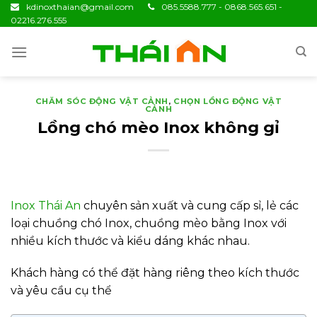
Skip
kdinoxthaian@gmail.com
085.5588.777 - 0868.565.651 -
02216.276.555
to
content
CHĂM SÓC ĐỘNG VẬT CẢNH
,
CHỌN LỒNG ĐỘNG VẬT
CẢNH
Lồng chó mèo Inox không gỉ
Inox Thái An
chuyên sản xuất và cung cấp sỉ, lẻ các
loại chuồng chó Inox, chuồng mèo bằng Inox với
nhiều kích thước và kiểu dáng khác nhau.
Khách hàng có thể đặt hàng riêng theo kích thước
và yêu cầu cụ thể