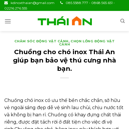
Skip
kdinoxthaian@gmail.com
085.5588.777 - 0868.565.651 -
02216.276.555
to
content
CHĂM SÓC ĐỘNG VẬT CẢNH
,
CHỌN LỒNG ĐỘNG VẬT
CẢNH
Chuồng cho chó inox Thái An
giúp bạn bảo vệ thú cưng nhà
bạn.
Chuồng chó inox có ưu thế bền chắc chắn, sở hữu
vẻ ngoài sáng đẹp dễ vệ sinh lau chùi, chịu nước tốt
và không bị han rỉ. Chuồng có khay đựng chất thải
riêng, được đặt tách rời ở đất tiện cho việc đi vệ