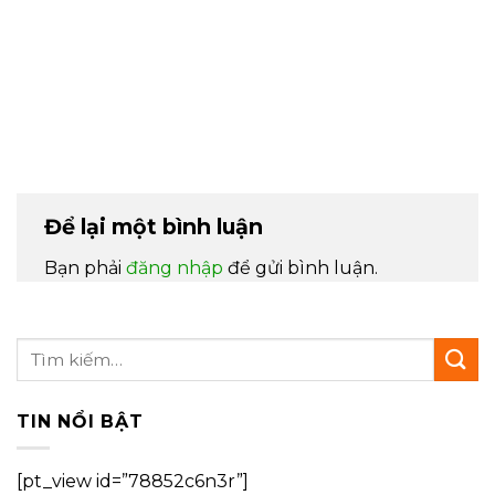
Để lại một bình luận
Bạn phải
đăng nhập
để gửi bình luận.
TIN NỔI BẬT
[pt_view id=”78852c6n3r”]