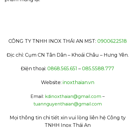
CÔNG TY TNHH INOX THÁI AN MST:
0900622518
Địc chỉ:
Cụm CN Tân Dân – Khoái Châu – Hưng Yên.
Điện thoại:
0868.565.651
–
085.5588.777
Website:
inoxthaian.vn
Email:
kdinoxthaian@gmail.com
–
tuannguyenthaian@gmail.com
Mọi thông tin chi tiết xin vui lòng liên hệ Công ty
TNHH Inox Thái An