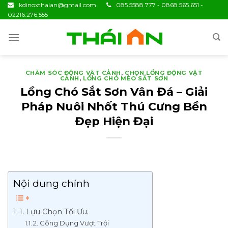
Skip
kdinoxthaian@gmail.com
085.5588.777 - 0868.565.651 -
02216.276.555
to
content
CHĂM SÓC ĐỘNG VẬT CẢNH
,
CHỌN LỒNG ĐỘNG VẬT
CẢNH
,
LỒNG CHÓ MÈO SẮT SƠN
Lồng Chó Sắt Sơn Vân Đá – Giải
Pháp Nuôi Nhốt Thú Cưng Bền
Đẹp Hiện Đại
Nội dung chính
1. Lựu Chọn Tối Ưu.
2. Công Dụng Vượt Trội