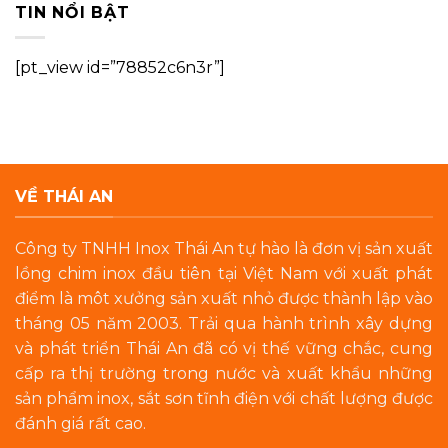
TIN NỔI BẬT
[pt_view id=”78852c6n3r”]
VỀ THÁI AN
Công ty TNHH Inox Thái An tự hào là đơn vị sản xuất
lồng chim inox đầu tiên tại Việt Nam với xuất phát
điểm là môt xưởng sản xuất nhỏ được thành lập vào
tháng 05 năm 2003. Trải qua hành trình xây dựng
và phát triển Thái An đã có vị thế vững chắc, cung
cấp ra thị trường trong nước và xuất khẩu những
sản phẩm inox, sắt sơn tĩnh điện với chất lượng được
đánh giá rất cao.