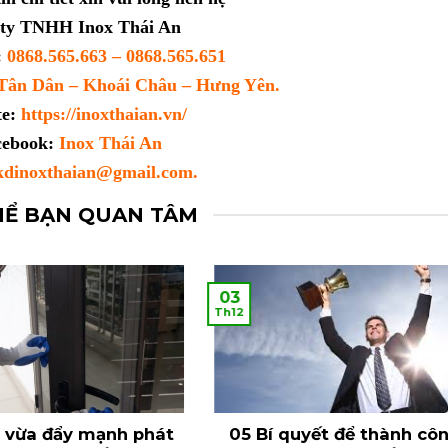
ty TNHH Inox Thái An
:
0868.565.663 – 0868.565.651
ân Dân – Khoái Châu – Hưng Yên.
te:
https://inoxthaian.vn/
cebook:
Inox Thái An
dinoxthaian@gmail.com.
HỂ BẠN QUAN TÂM
03
Th12
 vừa đẩy mạnh phát
05 Bí quyết để thành cô