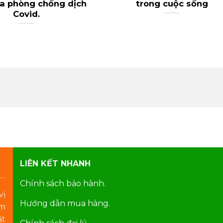
ừa phòng chống dịch
trong cuộc sống
Covid.
LIÊN KẾT NHANH
Chính sách bảo hành.
vị
Hướng dẫn mua hàng.
am
ất