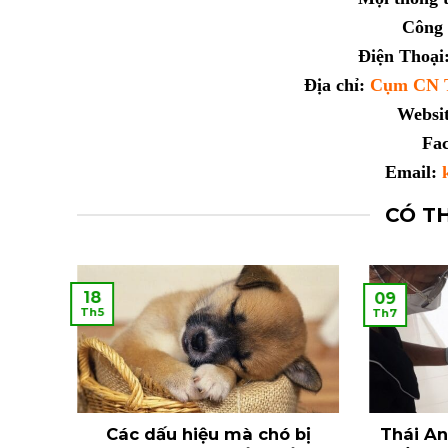
Công 
Điện Thoại
Địa chỉ:
Cụm CN T
Websi
Fa
Email:
k
CÓ T
18
09
Th5
Th7
iếp
Các dấu hiệu mà chó bị
Thái An