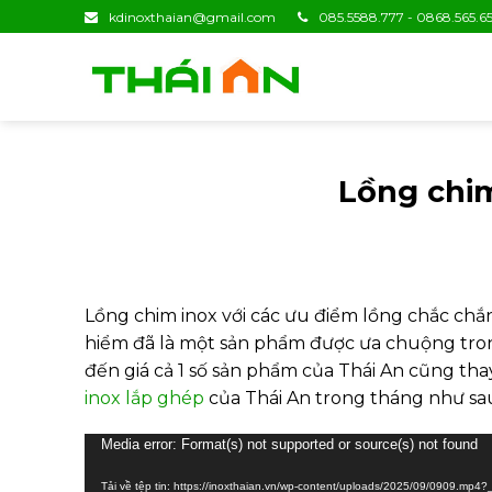
Skip
kdinoxthaian@gmail.com
085.5588.777 - 0868.565.65
to
content
Lồng chim
Lồng chim inox với các ưu điểm lồng chắc chắn,
hiểm đã là một sản phẩm được ưa chuộng trong 
đến giá cả 1 số sản phẩm của Thái An cũng tha
inox lắp ghép
của Thái An trong tháng như sa
Trình
Media error: Format(s) not supported or source(s) not found
chơi
Tải về tệp tin: https://inoxthaian.vn/wp-content/uploads/2025/09/0909.mp4?