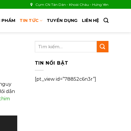
Cụm CN Tân Dân - Khoái Châu - Hưng Yên
 PHẨM
TIN TỨC
TUYỂN DỤNG
LIÊN HỆ
TIN NỔI BẬT
[pt_view id=”78852c6n3r”]
 nguy
đổi dẫn
chim