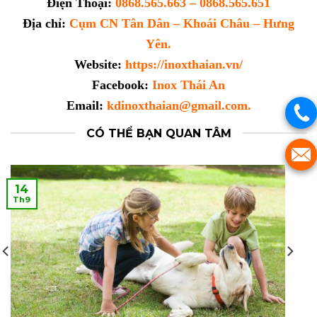
Điện Thoại:
0868.565.663 – 0868.565.651
Địa chỉ:
Cụm CN Tân Dân – Khoái Châu – Hưng
Yên.
Website:
https://inoxthaian.vn/
Facebook:
Inox Thái An
Email:
kdinoxthaian@gmail.com.
CÓ THỂ BẠN QUAN TÂM
14
Th9