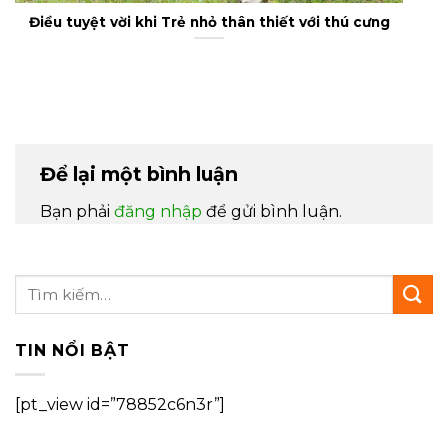
Điều tuyệt vời khi Trẻ nhỏ thân thiết với thú cưng
Để lại một bình luận
Bạn phải
đăng nhập
để gửi bình luận.
TIN NỔI BẬT
[pt_view id=”78852c6n3r”]