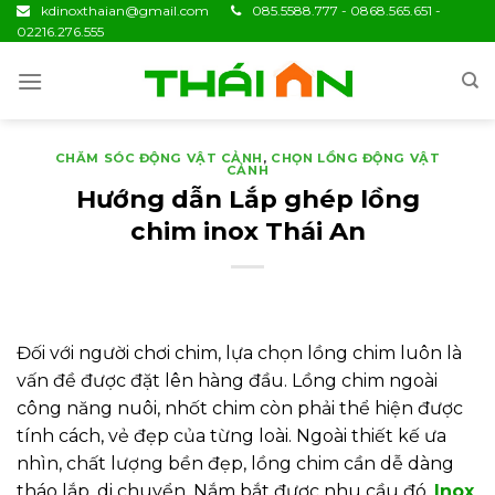
Skip
kdinoxthaian@gmail.com
085.5588.777 - 0868.565.651 -
02216.276.555
to
content
CHĂM SÓC ĐỘNG VẬT CẢNH
,
CHỌN LỒNG ĐỘNG VẬT
CẢNH
Hướng dẫn Lắp ghép lồng
chim inox Thái An
Đối với người chơi chim, lựa chọn lồng chim luôn là
vấn đề được đặt lên hàng đầu. Lồng chim ngoài
công năng nuôi, nhốt chim còn phải thể hiện được
tính cách, vẻ đẹp của từng loài. Ngoài thiết kế ưa
nhìn, chất lượng bền đẹp, lồng chim cần dễ dàng
tháo lắp, di chuyển. Nắm bắt được nhu cầu đó,
Inox