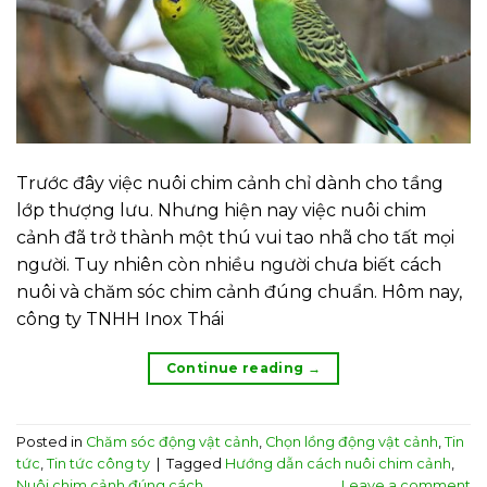
Trước đây việc nuôi chim cảnh chỉ dành cho tầng
lớp thượng lưu. Nhưng hiện nay việc nuôi chim
cảnh đã trở thành một thú vui tao nhã cho tất mọi
người. Tuy nhiên còn nhiều người chưa biết cách
nuôi và chăm sóc chim cảnh đúng chuẩn. Hôm nay,
công ty TNHH Inox Thái
Continue reading
→
Posted in
Chăm sóc động vật cảnh
,
Chọn lồng động vật cảnh
,
Tin
tức
,
Tin tức công ty
|
Tagged
Hướng dẫn cách nuôi chim cảnh
,
Nuôi chim cảnh đúng cách
Leave a comment