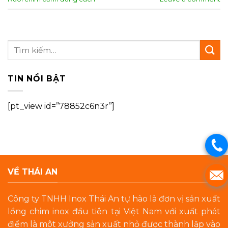
TIN NỔI BẬT
[pt_view id=”78852c6n3r”]
VỀ THÁI AN
Công ty TNHH Inox Thái An tự hào là đơn vị sản xuất
lồng chim inox đầu tiên tại Việt Nam với xuất phát
điểm là môt xưởng sản xuất nhỏ được thành lập vào