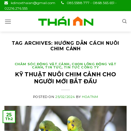
Skip
kdinoxthaian@gmail.com
085.5588.777 - 0868.565.651 -
02216.276.555
to
content
TAG ARCHIVES:
HƯỚNG DẪN CÁCH NUÔI
CHIM CẢNH
CHĂM SÓC ĐỘNG VẬT CẢNH
,
CHỌN LỒNG ĐỘNG VẬT
CẢNH
,
TIN TỨC
,
TIN TỨC CÔNG TY
KỸ THUẬT NUÔI CHIM CẢNH CHO
NGƯỜI MỚI BẮT ĐẦU
POSTED ON
25/02/2024
BY
HOATNM
25
Th2