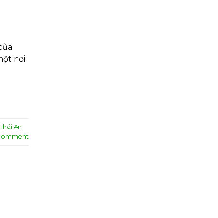
của
một nơi
 Thái An
 comment