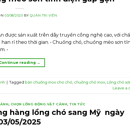
ON
03/08/2025
BY
QUẢN TRỊ VIÊN
 được sản xuất trên dây truyền công nghệ cao, với chất
han rỉ theo thời gian. • Chuồng chó, chuồng mèo sơn tĩ
m. •
Continue reading
→
ảnh
|
Tagged
bán chuồng inox cho chó
,
chuồng chó inox
,
Lồng chó sơn
Leave a
CẢNH
,
CHỌN LỒNG ĐỘNG VẬT CẢNH
,
TIN TỨC
ông hàng lồng chó sang Mỹ ngày
03/05/2025