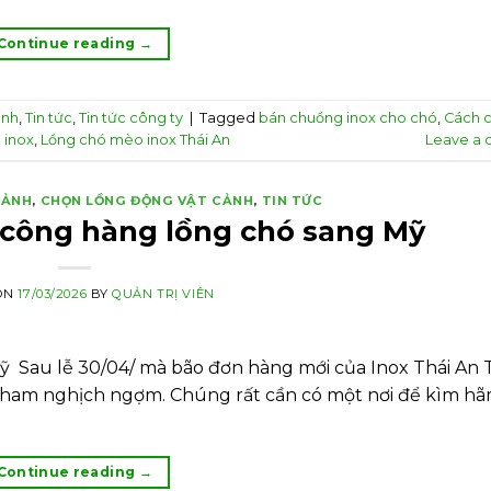
Continue reading
→
ảnh
,
Tin tức
,
Tin tức công ty
|
Tagged
bán chuồng inox cho chó
,
Cách 
 inox
,
Lồng chó mèo inox Thái An
Leave a
CẢNH
,
CHỌN LỒNG ĐỘNG VẬT CẢNH
,
TIN TỨC
 công hàng lồng chó sang Mỹ
ON
17/03/2026
BY
QUẢN TRỊ VIÊN
ỹ Sau lễ 30/04/ mà bão đơn hàng mới của Inox Thái An
 ham nghịch ngợm. Chúng rất cần có một nơi để kìm hã
Continue reading
→