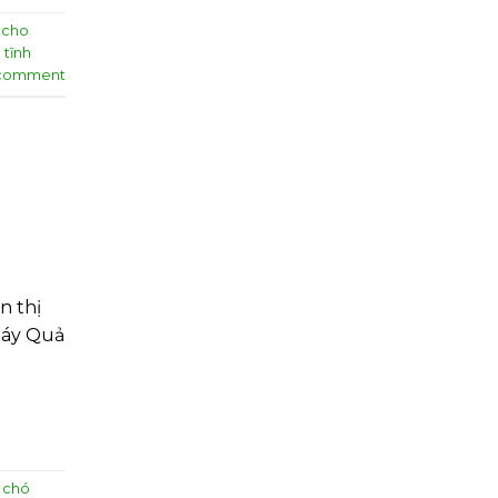
h cho
 tĩnh
 comment
n thị
gáy Quả
 chó