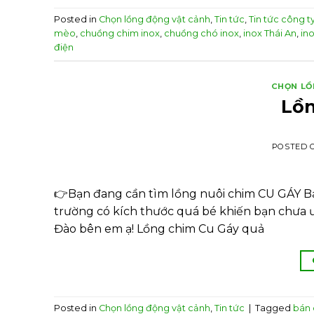
Posted in
Chọn lồng động vật cảnh
,
Tin tức
,
Tin tức công t
mèo
,
chuồng chim inox
,
chuồng chó inox
,
inox Thái An
,
in
điện
CHỌN LỒ
Lồn
POSTED 
👉Bạn đang cần tìm lồng nuôi chim CU GÁY Bạ
trường có kích thước quá bé khiến bạn chưa
Đào bên em ạ! Lồng chim Cu Gáy quả
Posted in
Chọn lồng động vật cảnh
,
Tin tức
|
Tagged
bán 