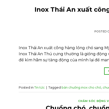
Inox Thái An xuất côn
POSTED 
Inox Thái An xuất công hàng lồng chó sang M
Inox Thái An Thú cưng thường là giống động 
để kìm hãm sự tăng động của mình lại để man
Posted in
Tin tức
|
Tagged
bán chuồng inox cho chó
,
chu
CHĂM SÓC ĐỘNG 
Chuồng chó, chuồn