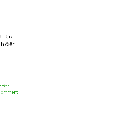
 liệu
nh điện
 tĩnh
 comment