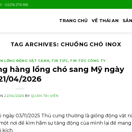
1 - 02216.276.555
TRANG CHỦ
VỀ THÁI AN
SẢN
TAG ARCHIVES:
CHUỒNG CHÓ INOX
N LỒNG ĐỘNG VẬT CẢNH
,
TIN TỨC
,
TIN TỨC CÔNG TY
ông hàng lồng chó sang Mỹ ngày
21/04/2026
ON
22/04/2026
BY
QUẢN TRỊ VIÊN
ỹ ngày 03/11/2025 Thú cưng thường là giống động vật 
ột nơi để kìm hãm sự tăng động của mình lại để mang l
i kích