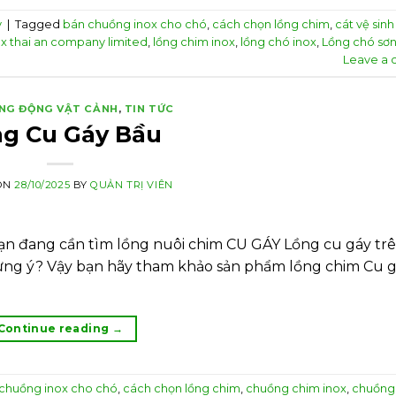
y
|
Tagged
bán chuồng inox cho chó
,
cách chọn lồng chim
,
cát vệ sin
ox thai an company limited
,
lồng chim inox
,
lồng chó inox
,
Lồng chó sơn
Leave a
NG ĐỘNG VẬT CẢNH
,
TIN TỨC
g Cu Gáy Bầu
ON
28/10/2025
BY
QUẢN TRỊ VIÊN
n đang cần tìm lồng nuôi chim CU GÁY Lồng cu gáy trê
 ưng ý? Vậy bạn hãy tham khảo sản phẩm lồng chim Cu 
Continue reading
→
chuồng inox cho chó
,
cách chọn lồng chim
,
chuồng chim inox
,
chuồng