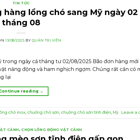
TIN TỨC
g hàng lồng chó sang Mỹ ngày 02
tháng 08
ON
13/08/2025
BY
QUẢN TRỊ VIÊN
ỹ trong ngày cá tháng tư 02/08/2025 Bão đơn hàng mới
vật năng động và ham nghịch ngợm. Chúng rất cần có 
g lại
Continue reading
→
ồng chó inox
,
chuồng chó sơn
,
chuồng chó sơn tĩnh điện
,
Mỹ
Leave a
VẬT CẢNH
,
CHỌN LỒNG ĐỘNG VẬT CẢNH
g mèo sơn tĩnh điện gấp gọn