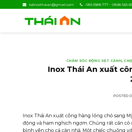
Skip
kdinoxthaian@gmail.com
085.5588.777 - 0868.565.65
to
content
CHĂM SÓC ĐỘNG VẬT CẢNH
,
CHỌ
Inox Thái An xuất c
POSTED 
Inox Thái An xuất công hàng lồng chó sang M
động và ham nghịch ngợm. Chúng rất cần có m
bình yên cho cả căn nhà. Một chiếc chuồng vớ