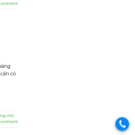
 comment
 hàng
 cần có
ng chó
 comment