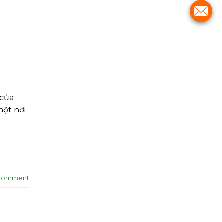
 của
một nơi
 comment