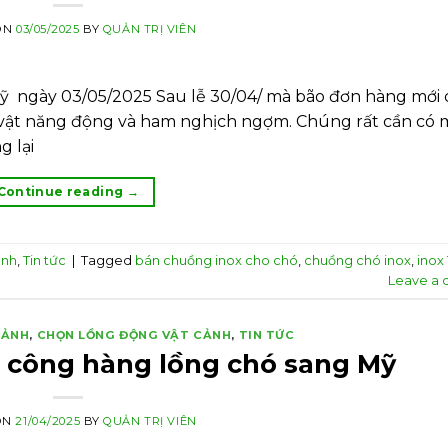
ON
03/05/2025
BY
QUẢN TRỊ VIÊN
ỹ ngày 03/05/2025 Sau lễ 30/04/ mà bão đơn hàng mới 
vật năng động và ham nghịch ngợm. Chúng rất cần có 
g lại
Continue reading
→
ảnh
,
Tin tức
|
Tagged
bán chuồng inox cho chó
,
chuồng chó inox
,
inox
Leave a
CẢNH
,
CHỌN LỒNG ĐỘNG VẬT CẢNH
,
TIN TỨC
2 công hàng lồng chó sang Mỹ
ON
21/04/2025
BY
QUẢN TRỊ VIÊN