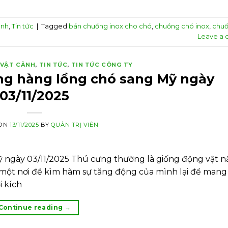
ảnh
,
Tin tức
|
Tagged
bán chuồng inox cho chó
,
chuồng chó inox
,
chuồ
Leave a
 VẬT CẢNH
,
TIN TỨC
,
TIN TỨC CÔNG TY
ông hàng lồng chó sang Mỹ ngày
03/11/2025
 ON
13/11/2025
BY
QUẢN TRỊ VIÊN
ỹ ngày 03/11/2025 Thú cưng thường là giống động vật 
ột nơi để kìm hãm sự tăng động của mình lại để mang l
i kích
Continue reading
→