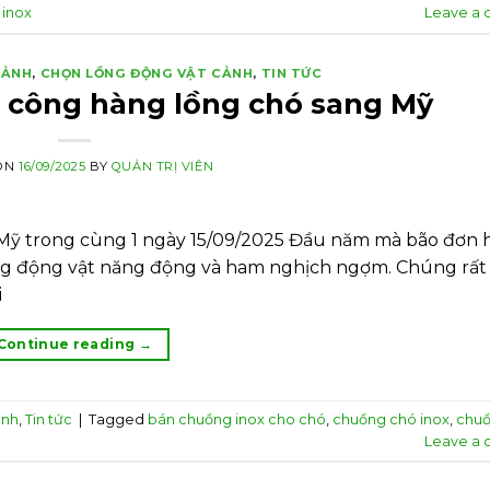
 inox
Leave a
CẢNH
,
CHỌN LỒNG ĐỘNG VẬT CẢNH
,
TIN TỨC
2 công hàng lồng chó sang Mỹ
ON
16/09/2025
BY
QUẢN TRỊ VIÊN
 Mỹ trong cùng 1 ngày 15/09/2025 Đầu năm mà bão đơn
ống động vật năng động và ham nghịch ngợm. Chúng rất
i
Continue reading
→
ảnh
,
Tin tức
|
Tagged
bán chuồng inox cho chó
,
chuồng chó inox
,
chuồ
Leave a