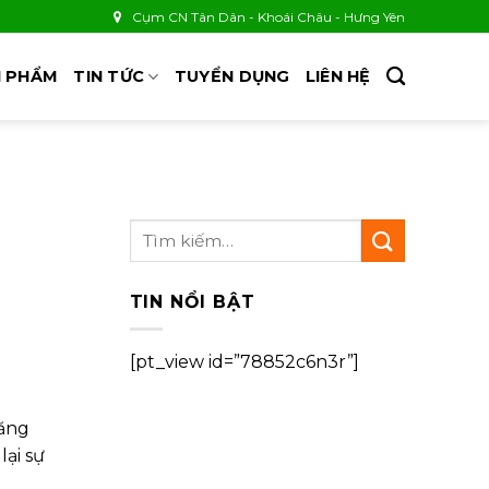
Cụm CN Tân Dân - Khoái Châu - Hưng Yên
 PHẨM
TIN TỨC
TUYỂN DỤNG
LIÊN HỆ
TIN NỔI BẬT
[pt_view id=”78852c6n3r”]
năng
ại sự