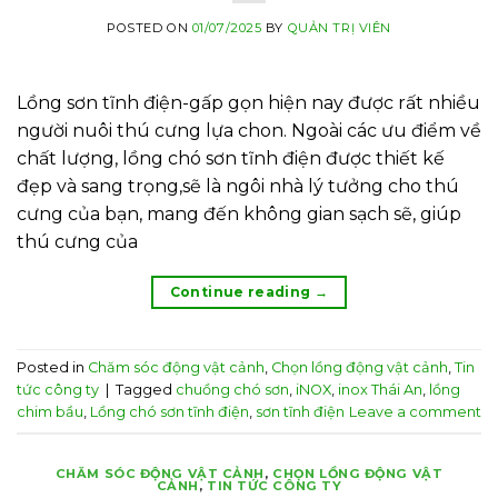
POSTED ON
01/07/2025
BY
QUẢN TRỊ VIÊN
Lồng sơn tĩnh điện-gấp gọn hiện nay được rất nhiều
người nuôi thú cưng lựa chon. Ngoài các ưu điểm về
chất lượng, lồng chó sơn tĩnh điện được thiết kế
đẹp và sang trọng,sẽ là ngôi nhà lý tưởng cho thú
cưng của bạn, mang đến không gian sạch sẽ, giúp
thú cưng của
Continue reading
→
Posted in
Chăm sóc động vật cảnh
,
Chọn lồng động vật cảnh
,
Tin
tức công ty
|
Tagged
chuồng chó sơn
,
iNOX
,
inox Thái An
,
lồng
chim bầu
,
Lồng chó sơn tĩnh điện
,
sơn tĩnh điện
Leave a comment
CHĂM SÓC ĐỘNG VẬT CẢNH
,
CHỌN LỒNG ĐỘNG VẬT
CẢNH
,
TIN TỨC CÔNG TY