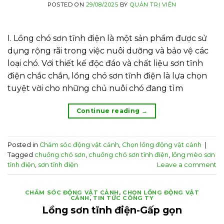
POSTED ON
29/08/2025
BY
QUẢN TRỊ VIÊN
I. Lồng chó sơn tĩnh điện là một sản phẩm được sử
dụng rộng rãi trong việc nuôi dưỡng và bảo vệ các
loại chó. Với thiết kế độc đáo và chất liệu sơn tĩnh
điện chắc chắn, lồng chó sơn tĩnh điện là lựa chọn
tuyệt vời cho những chủ nuôi chó đang tìm
Continue reading
→
Posted in
Chăm sóc động vật cảnh
,
Chọn lồng động vật cảnh
|
Tagged
chuồng chó sơn
,
chuồng chó sơn tĩnh điện
,
lồng mèo sơn
tĩnh điện
,
sơn tĩnh điện
Leave a comment
CHĂM SÓC ĐỘNG VẬT CẢNH
,
CHỌN LỒNG ĐỘNG VẬT
CẢNH
,
TIN TỨC CÔNG TY
Lồng sơn tĩnh điện-Gấp gọn