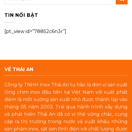
TIN NỔI BẬT
[pt_view id=”78852c6n3r”]
VỀ THÁI AN
Công ty TNHH Inox Thái An tự hào là đơn vị sản xuất
lồng chim inox đầu tiên tại Việt Nam với xuất phát
điểm là môt xưởng sản xuất nhỏ được thành lập vào
tháng 05 năm 2003. Trải qua hành trình xây dựng
và phát triển Thái An đã có vị thế vững chắc, cung
cấp ra thị trường trong nước và xuất khẩu những
sản phẩm inox, sắt sơn tĩnh điện với chất lượng được