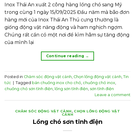
Inox Thái An xuất 2 công hàng lồng chó sang Mỹ
trong cùng 1 ngày 15/09/2025 Đầu năm mà bão đơn
hàng mới của Inox Thái An Thú cưng thường là
giống động vật năng động và ham nghịch ngợm.
Chúng rất cần có một nơi để kìm hãm sự tăng động
của mình lại
Continue reading
→
Posted in
Chăm sóc động vật cảnh
,
Chọn lồng động vật cảnh
,
Tin
tức
|
Tagged
bán chuồng inox cho chó
,
chuồng chó inox
,
chuồng chó sơn tĩnh điện
,
lồng sơn tĩnh điện
,
sơn tĩnh điện
Leave a comment
CHĂM SÓC ĐỘNG VẬT CẢNH
,
CHỌN LỒNG ĐỘNG VẬT
CẢNH
Lồng chó sơn tĩnh điện