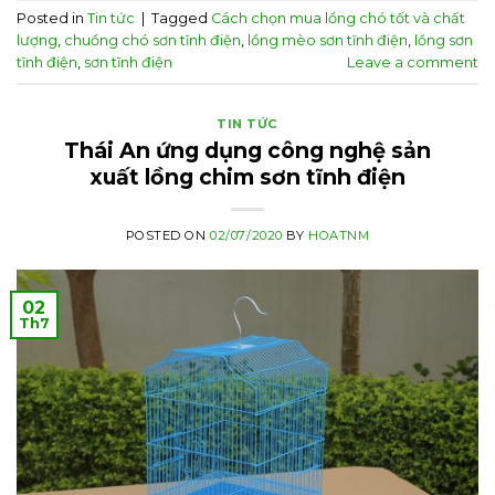
Posted in
Tin tức
|
Tagged
Cách chọn mua lồng chó tốt và chất
lượng
,
chuồng chó sơn tĩnh điện
,
lồng mèo sơn tĩnh điện
,
lồng sơn
tĩnh điện
,
sơn tĩnh điện
Leave a comment
TIN TỨC
Thái An ứng dụng công nghệ sản
xuất lồng chim sơn tĩnh điện
POSTED ON
02/07/2020
BY
HOATNM
02
Th7