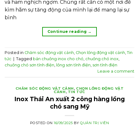
và ham nghịch ngợm. Chúng rất cần có một nơi để
kìm hãm sự tăng động của mình lại để mang lại sự
bình
Continue reading
→
Posted in
Chăm sóc động vật cảnh
,
Chọn lồng động vật cảnh
,
Tin
tức
|
Tagged
bán chuồng inox cho chó
,
chuồng chó inox
,
chuồng chó sơn tĩnh điện
,
lồng sơn tĩnh điện
,
sơn tĩnh điện
Leave a comment
CHĂM SÓC ĐỘNG VẬT CẢNH
,
CHỌN LỒNG ĐỘNG VẬT
CẢNH
,
TIN TỨC
Inox Thái An xuất 2 công hàng lồng
chó sang Mỹ
POSTED ON
16/09/2025
BY
QUẢN TRỊ VIÊN