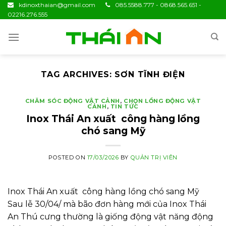
Skip
kdinoxthaian@gmail.com
085.5588.777 - 0868.565.651 -
02216.276.555
to
content
TAG ARCHIVES:
SƠN TĨNH ĐIỆN
CHĂM SÓC ĐỘNG VẬT CẢNH
,
CHỌN LỒNG ĐỘNG VẬT
CẢNH
,
TIN TỨC
Inox Thái An xuất công hàng lồng
chó sang Mỹ
POSTED ON
17/03/2026
BY
QUẢN TRỊ VIÊN
Inox Thái An xuất công hàng lồng chó sang Mỹ
Sau lễ 30/04/ mà bão đơn hàng mới của Inox Thái
An Thú cưng thường là giống động vật năng động