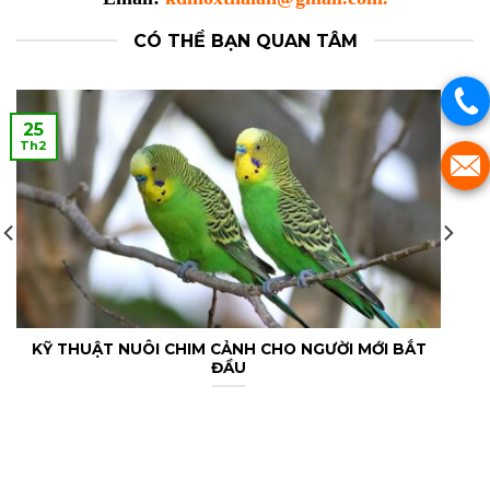
CÓ THỂ BẠN QUAN TÂM
25
Th2
KỸ THUẬT NUÔI CHIM CẢNH CHO NGƯỜI MỚI BẮT
ĐẦU