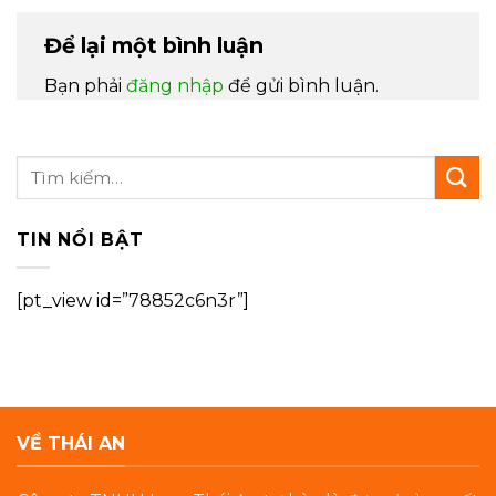
Để lại một bình luận
Bạn phải
đăng nhập
để gửi bình luận.
TIN NỔI BẬT
[pt_view id=”78852c6n3r”]
VỀ THÁI AN