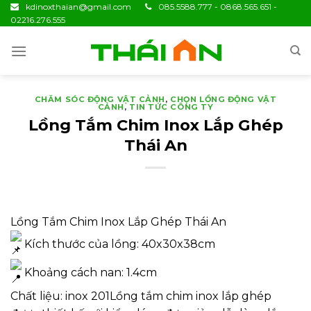
Skip
kdinoxthaian@gmail.com
085.5588.777 - 0868.565.651 -
02216.276.555
to
content
CHĂM SÓC ĐỘNG VẬT CẢNH
,
CHỌN LỒNG ĐỘNG VẬT
CẢNH
,
TIN TỨC CÔNG TY
Lồng Tắm Chim Inox Lắp Ghép
Thái An
Lồng Tắm Chim Inox Lắp Ghép Thái An
Kích thước của lồng: 40x30x38cm
Khoảng cách nan: 1.4cm
Chất liệu: inox 201Lồng tắm chim inox lắp ghép