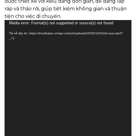
được thiết kế với kiểu dáng đơn giản, dễ dàng lắp
ráp và tháo rời, giúp tiết kiệm không gian và thuận
tiện cho việc di chuyển.
Trình
Media error: Format(s) not supported or source(s) not found
chơi
Tải về tệp tin: https://inoxthaian.vn/wp-content/uploads/2025/10/Chinh-sua.mp4?
Video
_=1