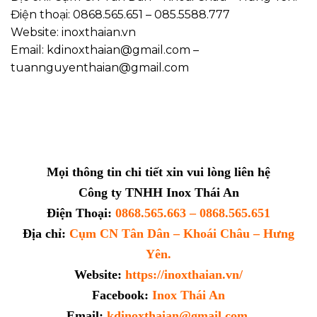
Điện thoại: 0868.565.651 – 085.5588.777
Website: inoxthaian.vn
Email: kdinoxthaian@gmail.com –
tuannguyenthaian@gmail.com
Mọi thông tin chi tiết xin vui lòng liên hệ
Công ty TNHH Inox Thái An
Điện Thoại:
0868.565.663 – 0868.565.651
Địa chỉ:
Cụm CN Tân Dân – Khoái Châu – Hưng
Yên.
Website:
https://inoxthaian.vn/
Facebook:
Inox Thái An
Email:
kdinoxthaian@gmail.com.