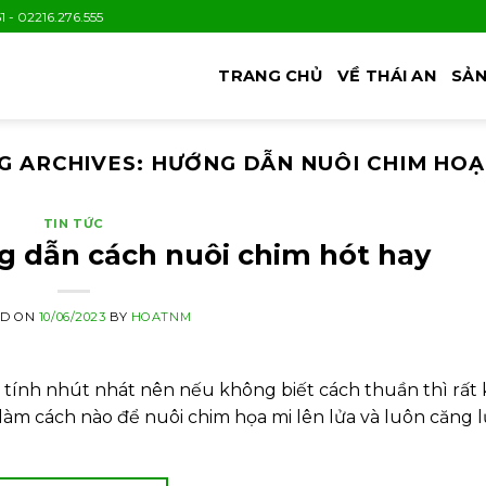
1 - 02216.276.555
TRANG CHỦ
VỀ THÁI AN
SẢN
G ARCHIVES:
HƯỚNG DẪN NUÔI CHIM HOẠ
TIN TỨC
g dẫn cách nuôi chim hót hay
ED ON
10/06/2023
BY
HOATNM
n tính nhút nhát nên nếu không biết cách thuần thì rất
làm cách nào để nuôi chim họa mi lên lửa và luôn căng 