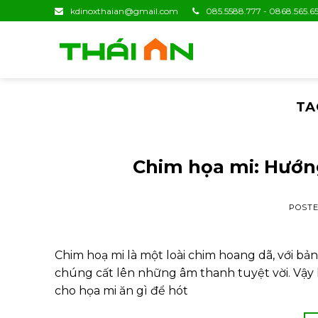
Skip
kdinoxthaian@gmail.com
085.5588.777 - 0868.565.65
to
content
TA
Chim họa mi: Hướn
POST
Chim hoạ mi là một loài chim hoang dã, với bả
chúng cất lên những âm thanh tuyệt vời. Vậy 
cho họa mi ăn gì để hót