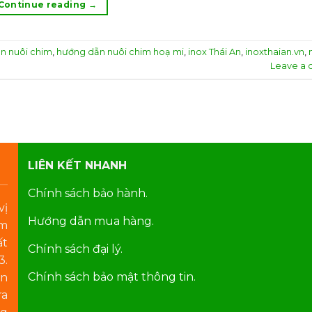
Continue reading
→
n nuôi chim
,
hướng dẫn nuôi chim hoạ mi
,
inox Thái An
,
inoxthaian.vn
,
Leave a
LIÊN KẾT NHANH
Chính sách bảo hành.
vị
Hướng dẫn mua hàng.
am
ất
Chính sách đại lý.
3.
Chính sách bảo mật thông tin.
ển
ra