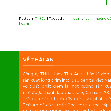
Posted in
Tin tức
|
Tagged
chim họa mi
,
hoạ mi
,
hướng dẫ
họa mi
VỀ THÁI AN
Công ty TNHH Inox Thái An tự hào là đơn 
sản xuất lồng chim inox đầu tiên tại Việt N
với xuất phát điểm là môt xưởng sản xu
nhỏ được thành lập vào tháng 05 năm 200
Trải qua hành trình xây dựng và phát tri
Thái An đã có vị thế vững chắc, cung cấp 