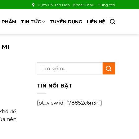
Cụm CN Tân Dân - Khoái Châu - Hưng Yên
 PHẨM
TIN TỨC
TUYỂN DỤNG
LIÊN HỆ
 MI
TIN NỔI BẬT
[pt_view id=”78852c6n3r”]
 khó để
lửa nên