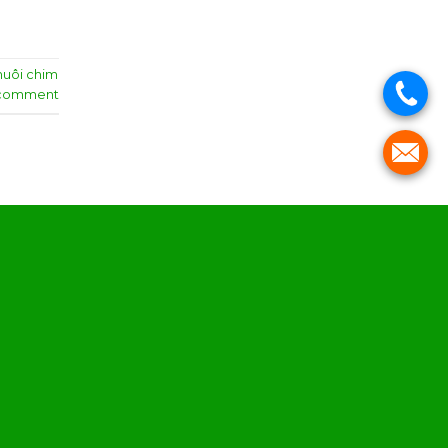
nuôi chim
 comment