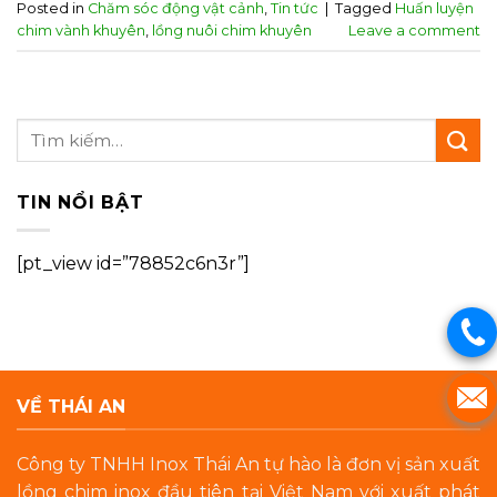
Posted in
Chăm sóc động vật cảnh
,
Tin tức
|
Tagged
Huấn luyện
chim vành khuyên
,
lồng nuôi chim khuyên
Leave a comment
TIN NỔI BẬT
[pt_view id=”78852c6n3r”]
VỀ THÁI AN
Công ty TNHH Inox Thái An tự hào là đơn vị sản xuất
lồng chim inox đầu tiên tại Việt Nam với xuất phát