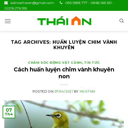
Skip
kdinoxthaian@gmail.com
085.5588.777 - 0868.565.651 -
02216.276.555
to
content
TAG ARCHIVES:
HUẤN LUYỆN CHIM VÀNH
KHUYÊN
CHĂM SÓC ĐỘNG VẬT CẢNH
,
TIN TỨC
Cách huấn luyện chim vành khuyên
non
POSTED ON
07/04/2021
BY
HOATNM
07
Th4