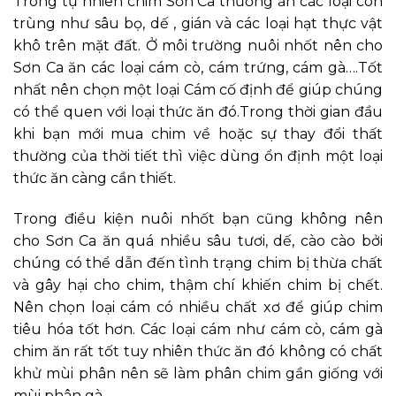
Trong tự nhiên chim Sơn Ca thường ăn các loại côn
trùng như sâu bọ, dế , gián và các loại hạt thực vật
khô trên mặt đất. Ở môi trường nuôi nhốt nên cho
Sơn Ca ăn các loại cám cò, cám trứng, cám gà….Tốt
nhất nên chọn một loại Cám cố định để giúp chúng
có thể quen với loại thức ăn đó.Trong thời gian đầu
khi bạn mới mua chim về hoặc sự thay đổi thất
thường của thời tiết thì việc dùng ổn định một loại
thức ăn càng cần thiết.
Trong điều kiện nuôi nhốt bạn cũng không nên
cho Sơn Ca ăn quá nhiều sâu tươi, dế, cào cào bởi
chúng có thể dẫn đến tình trạng chim bị thừa chất
và gây hại cho chim, thậm chí khiến chim bị chết.
Nên chọn loại cám có nhiều chất xơ để giúp chim
tiêu hóa tốt hơn. Các loại cám như cám cò, cám gà
chim ăn rất tốt tuy nhiên thức ăn đó không có chất
khử mùi phân nên sẽ làm phân chim gần giống với
mùi phân gà.