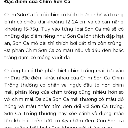
Đặc điểm của Chim Sơn Ca
Chim Sơn Ca là loài chim có kích thước nhỏ và trung
bình có chiều dài khoảng 12-24 cm và có cân nặng
khoảng 15-75g. Tùy vào từng loại Sơn Ca mà sẽ có
những đặc điểm riêng như Sơn Ca lớn thích đập hạt
ăn, Sơn Ca mỏ dài thì thích bới đất tìm côn trùng.
Đa phần Chim Sơn Ca có màu nâu và dấu đen hoặc
trắng đậm, có móng vuốt dài.
Chúng ta có thể phân biệt chim trống mái dựa vào
những đặc điểm khác nhau của Chim Sơn Ca. Chim
Trống thường có phần vai ngực đầu to hơn chim
mái, phần lông của chim trống cũng nhiều hơn so
với chim mái. Da của Sơn Ca mái thường có màu đỏ
hồng và màu thâm tím đen đối với Sơn Ca trống.
Sơn Ca Trống thường hay xòe cánh và dựng mào
lên khi hót trên lưỡi có 4,5 chấm đen. Còn Sơn ca
mái không biết hót cũng không biết dựng mào.