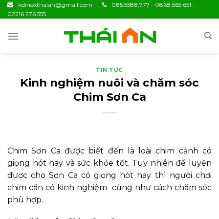
Skip
kdinoxthaian@gmail.com
085.5588.777 - 0868.565.651 -
02216.276.555
to
content
TIN TỨC
Kinh nghiệm nuôi và chăm sóc
Chim Sơn Ca
Chim Sơn Ca được biết đến là loài chim cảnh có
giọng hót hay và sức khỏe tốt. Tuy nhiên để luyện
được cho Sơn Ca có giọng hót hay thì người chơi
chim cần có kinh nghiệm cũng như cách chăm sóc
phù hợp.