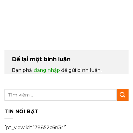
Để lại một bình luận
Bạn phải
đăng nhập
để gửi bình luận.
TIN NỔI BẬT
[pt_view id=”78852c6n3r”]