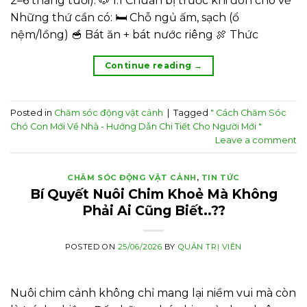
2–6 tháng tuổi): 🐶 1.1 Chuẩn bị trước khi đón chó về
Những thứ cần có: 🛏️ Chỗ ngủ ấm, sạch (ổ
nệm/lồng) 🥣 Bát ăn + bát nước riêng 🍖 Thức
Continue reading
→
Posted in
Chăm sóc động vật cảnh
|
Tagged
" Cách Chăm Sóc
Chó Con Mới Về Nhà - Hướng Dẫn Chi Tiết Cho Người Mới "
Leave a comment
CHĂM SÓC ĐỘNG VẬT CẢNH
,
TIN TỨC
Bí Quyết Nuôi Chim Khoẻ Mà Không
Phải Ai Cũng Biết..??
POSTED ON
25/06/2026
BY
QUẢN TRỊ VIÊN
Nuôi chim cảnh không chỉ mang lại niềm vui mà còn