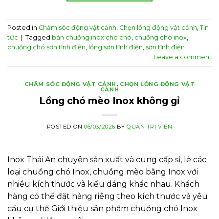
Posted in
Chăm sóc động vật cảnh
,
Chọn lồng động vật cảnh
,
Tin
tức
|
Tagged
bán chuồng inox cho chó
,
chuồng chó inox
,
chuồng chó sơn tĩnh điện
,
lồng sơn tĩnh điện
,
sơn tĩnh điện
Leave a comment
CHĂM SÓC ĐỘNG VẬT CẢNH
,
CHỌN LỒNG ĐỘNG VẬT
CẢNH
Lồng chó mèo Inox không gỉ
POSTED ON
06/03/2026
BY
QUẢN TRỊ VIÊN
Inox Thái An chuyên sản xuất và cung cấp sỉ, lẻ các
loại chuồng chó Inox, chuồng mèo bằng Inox với
nhiều kích thước và kiểu dáng khác nhau. Khách
hàng có thể đặt hàng riêng theo kích thước và yêu
cầu cụ thể Giới thiệu sản phẩm chuồng chó Inox