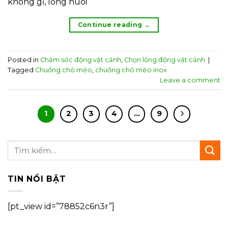
không gỉ, lồng nuôi
Continue reading
→
Posted in
Chăm sóc động vật cảnh
,
Chọn lồng động vật cảnh
|
Tagged
Chuồng chó mèo
,
chuồng chó mèo inox
Leave a comment
1
2
3
4
…
9
TIN NỔI BẬT
[pt_view id=”78852c6n3r”]