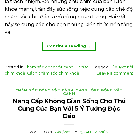
là trách nhiệm. Để những chú chim của bạn luôn
khỏe mạnh, tràn đầy sức sống, việc cung cấp chế độ
chăm sóc chu đáo là vô cùng quan trọng. Bài viết
này sẽ cung cấp cho bạn những kiến thức nền tảng
và
Continue reading
→
Posted in
Chăm sóc động vật cảnh
,
Tin tức
|
Tagged
Bí quyết nôi
chim khoẻ
,
Cách chăm sóc chim khoẻ
Leave a comment
CHĂM SÓC ĐỘNG VẬT CẢNH
,
CHỌN LỒNG ĐỘNG VẬT
CẢNH
Nâng Cấp Không Gian Sống Cho Thú
Cưng Của Bạn Với 5 Ý Tưởng Độc
Đáo
POSTED ON
17/06/2026
BY
QUẢN TRỊ VIÊN