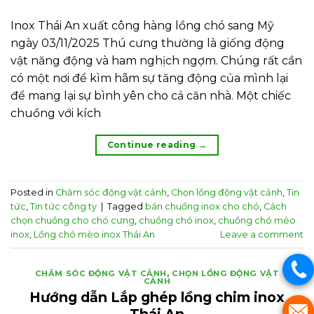
Inox Thái An xuất công hàng lồng chó sang Mỹ
ngày 03/11/2025 Thú cưng thường là giống động
vật năng động và ham nghịch ngợm. Chúng rất cần
có một nơi để kìm hãm sự tăng động của mình lại
để mang lại sự bình yên cho cả căn nhà. Một chiếc
chuồng với kích
Continue reading
→
Posted in
Chăm sóc động vật cảnh
,
Chọn lồng động vật cảnh
,
Tin
tức
,
Tin tức công ty
|
Tagged
bán chuồng inox cho chó
,
Cách
chọn chuồng cho chó cưng
,
chuồng chó inox
,
chuồng chó mèo
inox
,
Lồng chó mèo inox Thái An
Leave a comment
CHĂM SÓC ĐỘNG VẬT CẢNH
,
CHỌN LỒNG ĐỘNG VẬT
CẢNH
Hướng dẫn Lắp ghép lồng chim inox