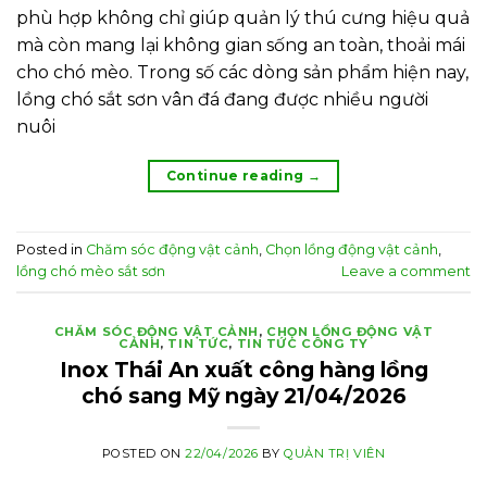
phù hợp không chỉ giúp quản lý thú cưng hiệu quả
mà còn mang lại không gian sống an toàn, thoải mái
cho chó mèo. Trong số các dòng sản phẩm hiện nay,
lồng chó sắt sơn vân đá đang được nhiều người
nuôi
Continue reading
→
Posted in
Chăm sóc động vật cảnh
,
Chọn lồng động vật cảnh
,
lồng chó mèo sắt sơn
Leave a comment
CHĂM SÓC ĐỘNG VẬT CẢNH
,
CHỌN LỒNG ĐỘNG VẬT
CẢNH
,
TIN TỨC
,
TIN TỨC CÔNG TY
Inox Thái An xuất công hàng lồng
chó sang Mỹ ngày 21/04/2026
POSTED ON
22/04/2026
BY
QUẢN TRỊ VIÊN