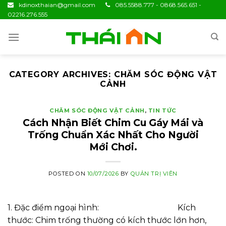
Skip
kdinoxthaian@gmail.com
085.5588.777 - 0868.565.651 -
02216.276.555
to
content
CATEGORY ARCHIVES:
CHĂM SÓC ĐỘNG VẬT
CẢNH
CHĂM SÓC ĐỘNG VẬT CẢNH
,
TIN TỨC
Cách Nhận Biết Chim Cu Gáy Mái và
Trống Chuẩn Xác Nhất Cho Người
Mới Chơi.
POSTED ON
10/07/2026
BY
QUẢN TRỊ VIÊN
1. Đặc điểm ngoại hình: Kích
thước: Chim trống thường có kích thước lớn hơn,