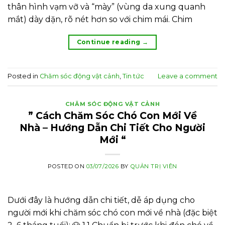
thân hình vạm vỡ và “mày” (vùng da xung quanh
mắt) dày dặn, rõ nét hơn so với chim mái. Chim
Continue reading
→
Posted in
Chăm sóc động vật cảnh
,
Tin tức
Leave a comment
CHĂM SÓC ĐỘNG VẬT CẢNH
” Cách Chăm Sóc Chó Con Mới Về
Nhà – Hướng Dẫn Chi Tiết Cho Người
Mới “
POSTED ON
03/07/2026
BY
QUẢN TRỊ VIÊN
Dưới đây là hướng dẫn chi tiết, dễ áp dụng cho
người mới khi chăm sóc chó con mới về nhà (đặc biệt