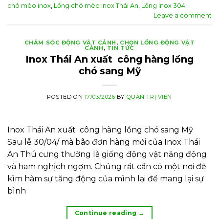
chó mèo inox
,
Lồng chó mèo inox Thái An
,
Lồng Inox 304
Leave a comment
CHĂM SÓC ĐỘNG VẬT CẢNH
,
CHỌN LỒNG ĐỘNG VẬT
CẢNH
,
TIN TỨC
Inox Thái An xuất công hàng lồng
chó sang Mỹ
POSTED ON
17/03/2026
BY
QUẢN TRỊ VIÊN
Inox Thái An xuất công hàng lồng chó sang Mỹ
Sau lễ 30/04/ mà bão đơn hàng mới của Inox Thái
An Thú cưng thường là giống động vật năng động
và ham nghịch ngợm. Chúng rất cần có một nơi để
kìm hãm sự tăng động của mình lại để mang lại sự
bình
Continue reading
→